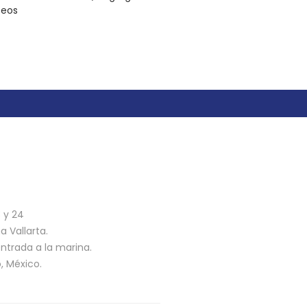
seos
n
3 y 24
 Vallarta.
ntrada a la marina.
o, México.