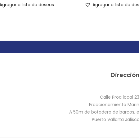
Agregar a lista de deseos
Agregar a lista de de
Direcció
Calle Proa local 2
Fraccionamiento Marina
A 50m de botadero de barcos, e
Puerto Vallarta Jalisc