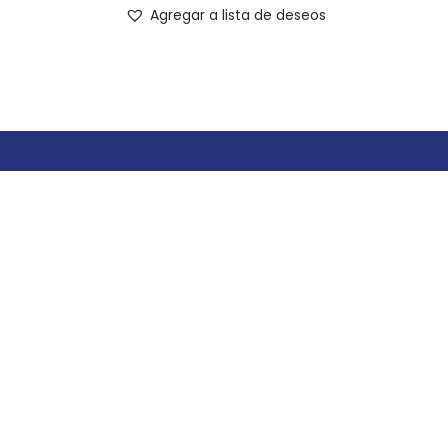
Agregar a lista de deseos
n
3 y 24
 Vallarta.
ntrada a la marina.
o, México.