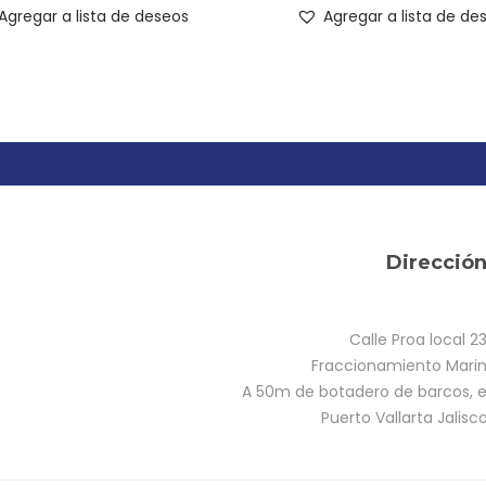
Agregar a lista de deseos
Agregar a lista de de
Direcció
Calle Proa local 2
Fraccionamiento Marina
A 50m de botadero de barcos, e
Puerto Vallarta Jalisc