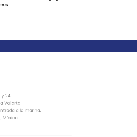
seos
n
3 y 24
 Vallarta.
ntrada a la marina.
o, México.