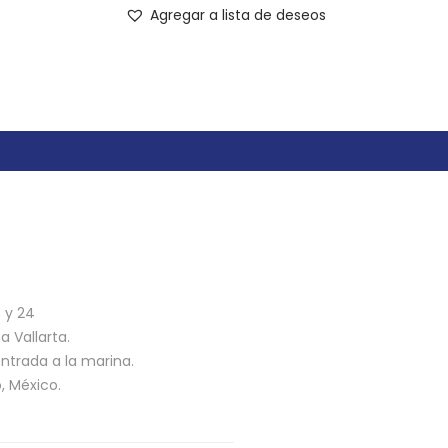
Agregar a lista de deseos
n
3 y 24
 Vallarta.
ntrada a la marina.
o, México.