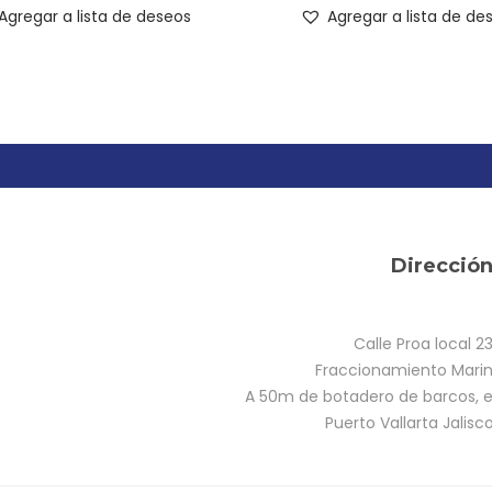
Agregar a lista de deseos
Agregar a lista de de
Direcció
Calle Proa local 2
Fraccionamiento Marina
A 50m de botadero de barcos, e
Puerto Vallarta Jalisc