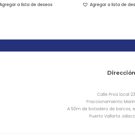
Agregar a lista de deseos
Agregar a lista de de
Direcció
Calle Proa local 2
Fraccionamiento Marina
A 50m de botadero de barcos, e
Puerto Vallarta Jalisc