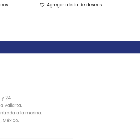
seos
Agregar a lista de deseos
n
3 y 24
 Vallarta.
ntrada a la marina.
o, México.