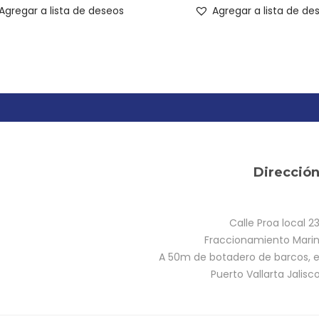
Agregar a lista de deseos
Agregar a lista de de
Direcció
Calle Proa local 2
Fraccionamiento Marina
A 50m de botadero de barcos, e
Puerto Vallarta Jalisc