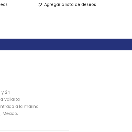
seos
Agregar a lista de deseos
n
3 y 24
 Vallarta.
ntrada a la marina.
o, México.