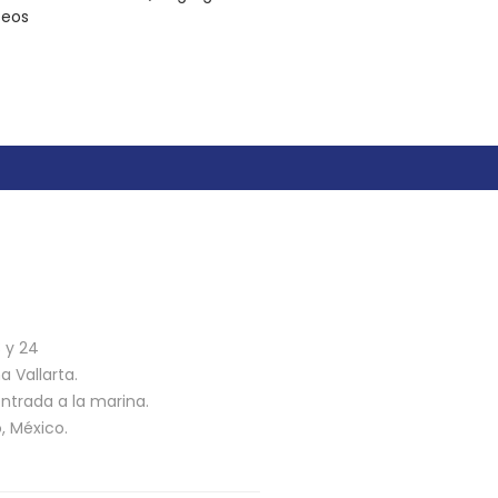
seos
n
3 y 24
 Vallarta.
ntrada a la marina.
o, México.