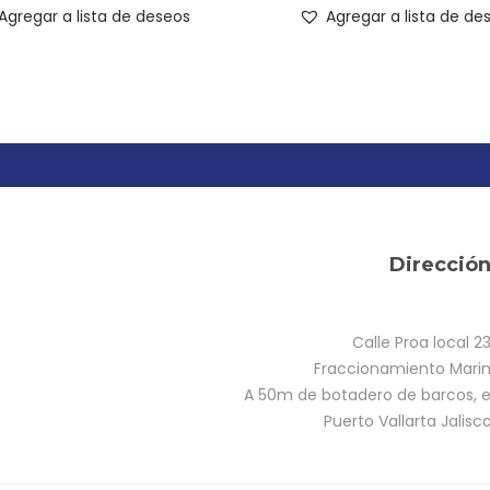
Agregar a lista de deseos
Agregar a lista de de
Direcció
Calle Proa local 2
Fraccionamiento Marina
A 50m de botadero de barcos, e
Puerto Vallarta Jalisc