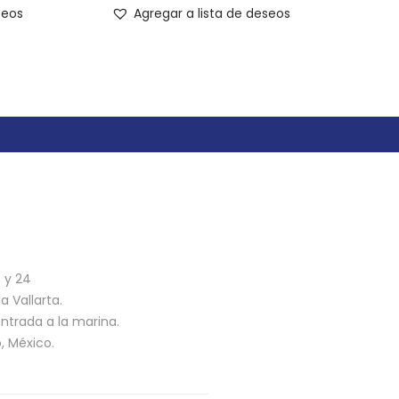
seos
Agregar a lista de deseos
n
3 y 24
 Vallarta.
ntrada a la marina.
o, México.