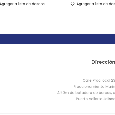
Agregar a lista de deseos
Agregar a lista de de
Direcció
Calle Proa local 2
Fraccionamiento Marina
A 50m de botadero de barcos, e
Puerto Vallarta Jalisc