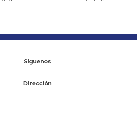
Síguenos
Dirección
Calle Proa local 23 y 24
Fraccionamiento Marina Vallarta.
e botadero de barcos, entrada a la marina.
Puerto Vallarta Jalisco, México.