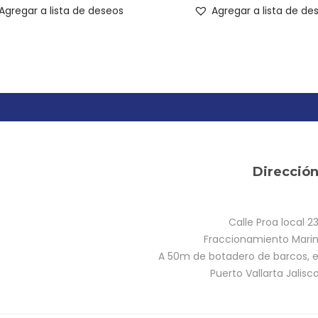
Agregar a lista de deseos
Agregar a lista de de
Direcció
Calle Proa local 2
Fraccionamiento Marina
A 50m de botadero de barcos, e
Puerto Vallarta Jalisc