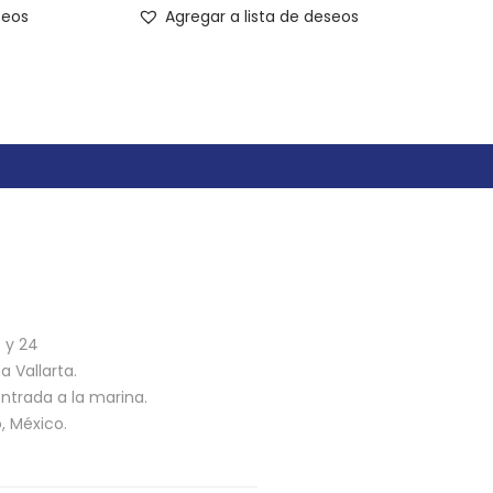
seos
Agregar a lista de deseos
n
3 y 24
 Vallarta.
ntrada a la marina.
o, México.